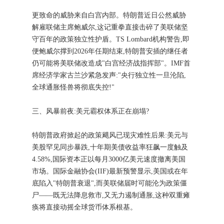
更致命的威胁来自白宫内部。特朗普近日公然威胁
解雇联储主席鲍威尔,这记重拳直接击碎了美联储坚
守百年的政策独立性护盾。TS Lombard机构警告,即
便鲍威尔撑到2026年任期结束,特朗普安插的继任者
仍可能将美联储改造成"白宫经济战指挥部"。IMF首
席经济学家古兰沙紧急发声:"央行独立性一旦沦陷,
全球通胀怪兽将彻底失控!"
三、风暴前夜:美元霸权体系正在崩塌?
特朗普政府掀起的政策飓风已现灾难性后果:美元与
美股罕见同步暴跌,十年期美债收益率狂飙一度触及
4.58%,国际资本正以每月3000亿美元速度撤离美国
市场。国际金融协会(IIF)最新预警显示,美国或在年
底陷入"特朗普衰退",而美联储届时可能沦为政策僵
尸——既无法降息救市,又无力遏制通胀,这种双重瘫
痪将直接动摇全球货币体系根基。