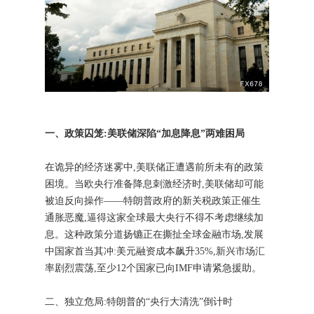
一、政策囚笼:美联储深陷“加息降息”两难困局
在诡异的经济迷雾中,美联储正遭遇前所未有的政策
困境。当欧央行准备降息刺激经济时,美联储却可能
被迫反向操作——特朗普政府的新关税政策正催生
通胀恶魔,逼得这家全球最大央行不得不考虑继续加
息。这种政策分道扬镳正在撕扯全球金融市场,发展
中国家首当其冲:美元融资成本飙升35%,新兴市场汇
率剧烈震荡,至少12个国家已向IMF申请紧急援助。
二、独立危局:特朗普的“央行大清洗”倒计时