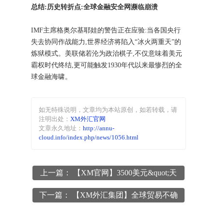
总结:历史转折点:全球金融安全网濒临崩溃
IMF主席格奥尔基耶娃的警告正在应验:当各国央行
失去协同作战能力,世界经济将陷入“冰火两重天”的
炼狱模式。美联储若沦为政治棋子,不仅意味着美元
霸权时代终结,更可能触发1930年代以来最惨烈的全
球金融海啸。
如无特殊说明，文章均为本站原创
，如若转载，请
注明出处：
XM外汇官网
文章永久地址：
http://annu-
cloud.info/index.php/news/1056.html
上一篇： 【XM官网】3500美元&quot;天
花板&quot;后抢筹良机?黄金回调验证强势
下一篇： 【XM外汇集团】全球贸易不确
本色
定性叠加美联储宽松预期,支撑金价宽幅震