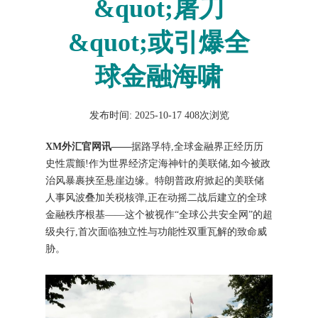
&quot;屠刀
&quot;或引爆全
球金融海啸
发布时间: 2025-10-17
408次浏览
XM外汇官网讯——
据路孚特,全球金融界正经历历
史性震颤!作为世界经济定海神针的美联储,如今被政
治风暴裹挟至悬崖边缘。特朗普政府掀起的美联储
人事风波叠加关税核弹,正在动摇二战后建立的全球
金融秩序根基——这个被视作“全球公共安全网”的超
级央行,首次面临独立性与功能性双重瓦解的致命威
胁。